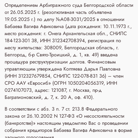
Определением Арбитражного суда Белгородской области
от 26.05.2025 г. (резолютивная часть объявлена
19.05.2025 г.) по делу №А08-3031/2025 в отношении
Бабаева Вагифа Афиковича (дата рождения: 10.11.1973 г.,
место рождения: г. Онега Архангельская обл., СНИЛС
184-123-301 38, ИНН 312342708394, регистрация по
месту жительства: 308009, Белгородская область, г.
Белгород, б-р Свято-Троицкий, д. 1, кв. 49) введена
процедура реструктуризации долгов. Финансовым
управляющим утверждена Коптяева Дарья Павловна
(ИНН 312327679854, СНИЛС 122-078-831 36) – член
СРО ААУ «Евросиб» (ОГРН 1050204056319, ИНН
0274107073, адрес: 121087, г. Москва, пр-д
Багратионовский, д. 7, к. 20 А, оф. 410).
В соответствии с абз. 3 п. 7 ст. 213.8 Федерального
закона от 26.10.2002 N 127-ФЗ «О несостоятельности
(банкротстве)» настоящим уведомляю Вас о проведении
собрания кредиторов Бабаева Вагифа Афиковича в форме
заочного голосования.