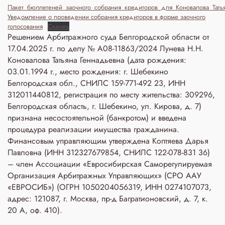
Пакет_бюллетеней_заочного_собрания_кредиторов_для_Коновалова_Тат
Уведомление о проведении собрания кредиторов в форме заочного
голосования
Скачать
Решением Арбитражного суда Белгородской области от
17.04.2025 г. по делу № А08-11863/2024 Лунева Н.Н.
Коновалова Татьяна Геннадьевна (дата рождения:
03.01.1994 г., место рождения: г. Шебекино
Белгородская обл., СНИЛС 159-771-492 23, ИНН
312011440812, регистрация по месту жительства: 309296,
Белгородская область, г. Шебекино, ул. Кирова, д. 7)
признана несостоятельной (банкротом) и введена
процедура реализации имущества гражданина.
Финансовым управляющим утверждена Коптяева Дарья
Павловна (ИНН 312327679854, СНИЛС 122-078-831 36)
– член Ассоциации «Евросибирская Саморегулируемая
Организация Арбитражных Управляющих» (СРО ААУ
«ЕВРОСИБ») (ОГРН 1050204056319, ИНН 0274107073,
адрес: 121087, г. Москва, пр-д Багратионовский, д. 7, к.
20 А, оф. 410).