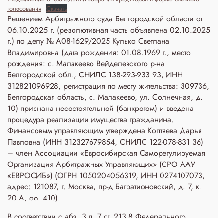
голосования
Скачать
Решением Арбитражного суда Белгородской области от
06.10.2025 г. (резолютивная часть объявлена 02.10.2025
г.) по делу № А08-1629/2025 Кулько Светлана
Владимировна (дата рождения: 01.08.1969 г., место
рождения: с. Малакеево Вейделевского р-на
Белгородской обл., СНИЛС 138-293-933 93, ИНН
312821096928, регистрация по месту жительства: 309736,
Белгородская область, с. Малакеево, ул. Солнечная, д.
10) признана несостоятельной (банкротом) и введена
процедура реализации имущества гражданина.
Финансовым управляющим утверждена Коптяева Дарья
Павловна (ИНН 312327679854, СНИЛС 122-078-831 36)
– член Ассоциации «Евросибирская Саморегулируемая
Организация Арбитражных Управляющих» (СРО ААУ
«ЕВРОСИБ») (ОГРН 1050204056319, ИНН 0274107073,
адрес: 121087, г. Москва, пр-д Багратионовский, д. 7, к.
20 А, оф. 410).
В соответствии с абз. 3 п. 7 ст. 213.8 Федерального