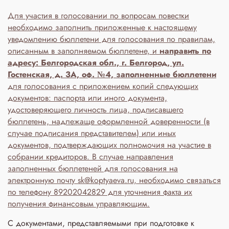
Для участия в голосовании по вопросам повестки
необходимо заполнить приложенные к настоящему
уведомлению бюллетени для голосования по правилам,
описанным в заполняемом бюллетене, и
направить по
адресу: Белгородская обл., г. Белгород, ул.
Гостенская, д. 3A, оф. №4, заполненные бюллетени
для голосования с приложением копий следующих
документов: паспорта или иного документа,
удостоверяющего личность лица, подписавшего
бюллетень, надлежаще оформленной доверенности (в
случае подписания представителем) или иных
документов, подтверждающих полномочия на участие в
собрании кредиторов. В случае направления
заполненных бюллетеней для голосования на
электронную почту sk@koptyaeva.ru, необходимо связаться
по телефону 89202042829 для уточнения факта их
получения финансовым управляющим.
С документами, представляемыми при подготовке к