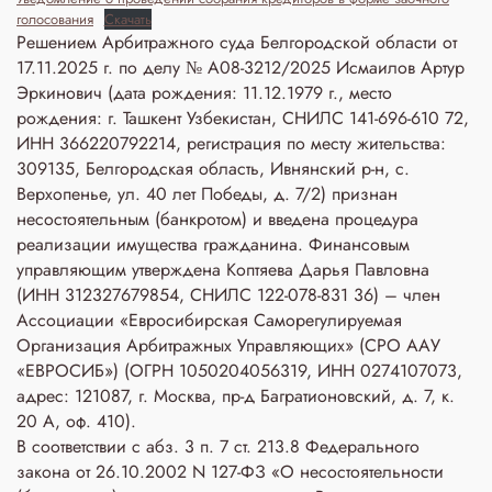
голосования
Скачать
Решением Арбитражного суда Белгородской области от
17.11.2025 г. по делу № А08-3212/2025 Исмаилов Артур
Эркинович (дата рождения: 11.12.1979 г., место
рождения: г. Ташкент Узбекистан, СНИЛС 141-696-610 72,
ИНН 366220792214, регистрация по месту жительства:
309135, Белгородская область, Ивнянский р-н, с.
Верхопенье, ул. 40 лет Победы, д. 7/2) признан
несостоятельным (банкротом) и введена процедура
реализации имущества гражданина. Финансовым
управляющим утверждена Коптяева Дарья Павловна
(ИНН 312327679854, СНИЛС 122-078-831 36) – член
Ассоциации «Евросибирская Саморегулируемая
Организация Арбитражных Управляющих» (СРО ААУ
«ЕВРОСИБ») (ОГРН 1050204056319, ИНН 0274107073,
адрес: 121087, г. Москва, пр-д Багратионовский, д. 7, к.
20 А, оф. 410).
В соответствии с абз. 3 п. 7 ст. 213.8 Федерального
закона от 26.10.2002 N 127-ФЗ «О несостоятельности