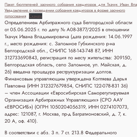
Пакет_бюллетеней_заочного_собрания_кредиторов_для_Ткачук_Иван_В
Уведомление о проведении собрания кредиторов в форме заочного
голосования
Скачать
Определением Арбитражного суда Белгородской области
от 05.06.2025 г. по делу № А08-3877/2025 в отношении
Ткачук Ивана Владимировича (дата рождения: 14.06.1997
г., место рождения: с. Заломное Губкинского р-на
Белгородской обл., СНИЛС 168-143-748 87, ИНН
312733690843, регистрация по месту жительства: 309150,
Белгородская область, село Заломное, ул. Майская, д.
26) введена процедура реструктуризации долгов.
Финансовым управляющим утверждена Коптяева Дарья
Павловна (ИНН 312327679854, СНИЛС 122-078-831 36)
– член Ассоциации «Евросибирская Саморегулируемая
Организация Арбитражных Управляющих» (СРО ААУ
«ЕВРОСИБ») (ОГРН 1050204056319, ИНН 0274107073,
адрес: 121087, г. Москва, пр-д Багратионовский, д. 7, к.
20 А, оф. 410).
В соответствии с абз. 3 п. 7 ст. 213.8 Федерального