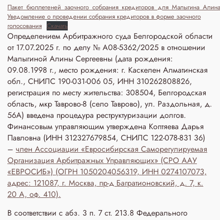
Пакет_бюллетеней_заочного_собрания_кредиторов_для_Малыгина_Алин
Уведомление о проведении собрания кредиторов в форме заочного
голосования
Скачать
Определением Арбитражного суда Белгородской области
от 17.07.2025 г. по делу № А08-5362/2025 в отношении
Малыгиной Алины Сергеевны (дата рождения:
09.08.1998 г., место рождения: г. Каскелен Алматинская
обл., СНИЛС 190-031-006 05, ИНН 310262808826,
регистрация по месту жительства: 308504, Белгородская
область, мкр Таврово-8 (село Таврово), ул. Раздольная, д.
56А) введена процедура реструктуризации долгов.
Финансовым управляющим утверждена Коптяева Дарья
Павловна (ИНН 312327679854, СНИЛС 122-078-831 36)
–
член Ассоциации «Евросибирская Саморегулируемая
Организация Арбитражных Управляющих» (СРО ААУ
«ЕВРОСИБ») (ОГРН 1050204056319, ИНН 0274107073,
адрес: 121087, г. Москва, пр-д Багратионовский, д. 7, к.
20 А, оф. 410).
В соответствии с абз. 3 п. 7 ст. 213.8 Федерального