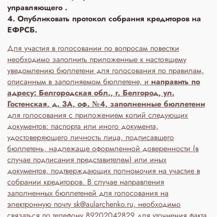
управляющего .
4. Опубликовать протокол собрания кредиторов на
ЕФРСБ.
Для участия в голосовании по вопросам повестки
необходимо заполнить приложенные к настоящему
уведомлению бюллетени для голосования по правилам,
описанным в заполняемом бюллетене, и
направить по
адресу: Белгородская обл., г. Белгород, ул.
Гостенская, д. 3A, оф. №4, заполненные бюллетени
для голосования с приложением копий следующих
документов: паспорта или иного документа,
удостоверяющего личность лица, подписавшего
бюллетень, надлежаще оформленной доверенности (в
случае подписания представителем) или иных
документов, подтверждающих полномочия на участие в
собрании кредиторов. В случае направления
заполненных бюллетеней для голосования на
электронную почту sk@aularchenko.ru, необходимо
связаться по телефону 89202042829 для уточнения факта