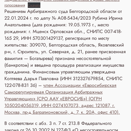
голосования
Скачать
Решением Арбитражного суда Белгородской области от
22.01.2024 г. по делу № А08-5434/2023 Рубина Ирина
Анатольевна (дата рождения: 19.05.1973 г., место
рождения: г. Мценск Орловская обл., СНИЛС 007-418-
165 29, ИНН 570301429137, регистрация по месту
жительства: 309070, Белгородская область, Яковлевский
р-н, г. Строитель, ул. Северная, д. 21, ранее присвоенная
фамилия — Богатырева) признана несостоятельной
(банкротом) и введена процедура реализации имущества
гражданина. Финансовым управляющим утверждена
Коптяева Дарья Павловна (ИНН 312327679854, СНИЛС
122-078-831 36) –
член Ассоциации «Евросибирская
Саморегулируемая Организация Арбитражных
Управляющих» (СРО ААУ «ЕВРОСИБ») (ОГРН
1050204056319, ИНН 0274107073, адрес 121087, г.
Москва, пр-д Багратионовский, д. 7, к. 20А, офис 410).
В соответствии с абз. 3 п. 7 ст. 213.8 Федерального
закона от 26.10.2002 N 127-ФЗ «О несостоятельности