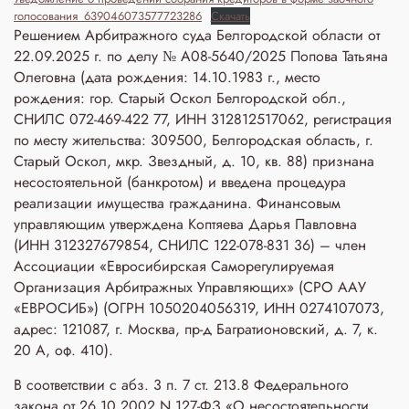
голосования_639046073577723286
Скачать
Решением Арбитражного суда Белгородской области от
22.09.2025 г. по делу № А08-5640/2025 Попова Татьяна
Олеговна (дата рождения: 14.10.1983 г., место
рождения: гор. Старый Оскол Белгородской обл.,
СНИЛС 072-469-422 77, ИНН 312812517062, регистрация
по месту жительства: 309500, Белгородская область, г.
Старый Оскол, мкр. Звездный, д. 10, кв. 88) признана
несостоятельной (банкротом) и введена процедура
реализации имущества гражданина. Финансовым
управляющим утверждена Коптяева Дарья Павловна
(ИНН 312327679854, СНИЛС 122-078-831 36) – член
Ассоциации «Евросибирская Саморегулируемая
Организация Арбитражных Управляющих» (СРО ААУ
«ЕВРОСИБ») (ОГРН 1050204056319, ИНН 0274107073,
адрес: 121087, г. Москва, пр-д Багратионовский, д. 7, к.
20 А, оф. 410).
В соответствии с абз. 3 п. 7 ст. 213.8 Федерального
закона от 26.10.2002 N 127-ФЗ «О несостоятельности