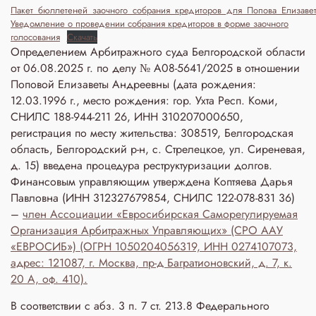
Пакет_бюллетеней_заочного_собрания_кредиторов_для_Попова_Елизав
Уведомление о проведении собрания кредиторов в форме заочного
голосования
Скачать
Определением Арбитражного суда Белгородской области
от 06.08.2025 г. по делу № А08-5641/2025 в отношении
Поповой Елизаветы Андреевны (дата рождения:
12.03.1996 г., место рождения: гор. Ухта Респ. Коми,
СНИЛС 188-944-211 26, ИНН 310207000650,
регистрация по месту жительства: 308519, Белгородская
область, Белгородский р-н, с. Стрелецкое, ул. Сиреневая,
д. 15) введена процедура реструктуризации долгов.
Финансовым управляющим утверждена Коптяева Дарья
Павловна (ИНН 312327679854, СНИЛС 122-078-831 36)
–
член Ассоциации «Евросибирская Саморегулируемая
Организация Арбитражных Управляющих» (СРО ААУ
«ЕВРОСИБ») (ОГРН 1050204056319, ИНН 0274107073,
адрес: 121087, г. Москва, пр-д Багратионовский, д. 7, к.
20 А, оф. 410).
В соответствии с абз. 3 п. 7 ст. 213.8 Федерального