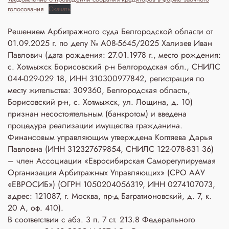
голосования
Скачать
Решением Арбитражного суда Белгородской области от
01.09.2025 г. по делу № А08-5645/2025 Хализев Иван
Павлович (дата рождения: 27.01.1978 г., место рождения:
с. Хотмыжск Борисовский р-н Белгородская обл., СНИЛС
044-029-029 18, ИНН 310300977842, регистрация по
месту жительства: 309360, Белгородская область,
Борисовский р-н, с. Хотмыжск, ул. Лощина, д. 10)
признан несостоятельным (банкротом) и введена
процедура реализации имущества гражданина.
Финансовым управляющим утверждена Коптяева Дарья
Павловна (ИНН 312327679854, СНИЛС 122-078-831 36)
– член Ассоциации «Евросибирская Саморегулируемая
Организация Арбитражных Управляющих» (СРО ААУ
«ЕВРОСИБ») (ОГРН 1050204056319, ИНН 0274107073,
адрес: 121087, г. Москва, пр-д Багратионовский, д. 7, к.
20 А, оф. 410).
В соответствии с абз. 3 п. 7 ст. 213.8 Федерального