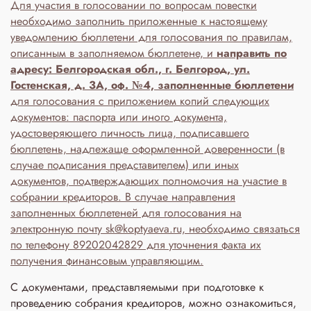
Для участия в голосовании по вопросам повестки
необходимо заполнить приложенные к настоящему
уведомлению бюллетени для голосования по правилам,
описанным в заполняемом бюллетене, и
направить по
адресу: Белгородская обл., г. Белгород, ул.
Гостенская, д. 3A, оф. №4, заполненные бюллетени
для голосования с приложением копий следующих
документов: паспорта или иного документа,
удостоверяющего личность лица, подписавшего
бюллетень, надлежаще оформленной доверенности (в
случае подписания представителем) или иных
документов, подтверждающих полномочия на участие в
собрании кредиторов. В случае направления
заполненных бюллетеней для голосования на
электронную почту sk@koptyaeva.ru, необходимо связаться
по телефону 89202042829 для уточнения факта их
получения финансовым управляющим.
С документами, представляемыми при подготовке к
проведению собрания кредиторов, можно ознакомиться,