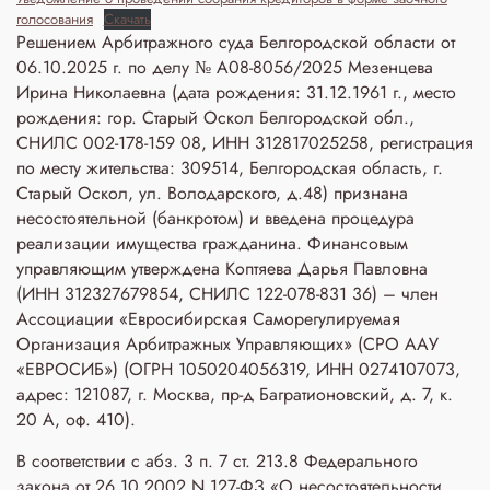
голосования
Скачать
Решением Арбитражного суда Белгородской области от
06.10.2025 г. по делу № А08-8056/2025 Мезенцева
Ирина Николаевна (дата рождения: 31.12.1961 г., место
рождения: гор. Старый Оскол Белгородской обл.,
СНИЛС 002-178-159 08, ИНН 312817025258, регистрация
по месту жительства: 309514, Белгородская область, г.
Старый Оскол, ул. Володарского, д.48) признана
несостоятельной (банкротом) и введена процедура
реализации имущества гражданина. Финансовым
управляющим утверждена Коптяева Дарья Павловна
(ИНН 312327679854, СНИЛС 122-078-831 36) – член
Ассоциации «Евросибирская Саморегулируемая
Организация Арбитражных Управляющих» (СРО ААУ
«ЕВРОСИБ») (ОГРН 1050204056319, ИНН 0274107073,
адрес: 121087, г. Москва, пр-д Багратионовский, д. 7, к.
20 А, оф. 410).
В соответствии с абз. 3 п. 7 ст. 213.8 Федерального
закона от 26.10.2002 N 127-ФЗ «О несостоятельности