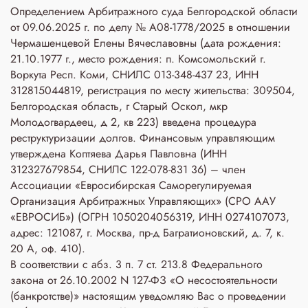
Определением Арбитражного суда Белгородской области
от 09.06.2025 г. по делу № А08-1778/2025 в отношении
Чермашенцевой Елены Вячеславовны (дата рождения:
21.10.1977 г., место рождения: п. Комсомольский г.
Воркута Респ. Коми, СНИЛС 013-348-437 23, ИНН
312815044819, регистрация по месту жительства: 309504,
Белгородская область, г Старый Оскол, мкр
Молодогвардеец, д 2, кв 223) введена процедура
реструктуризации долгов. Финансовым управляющим
утверждена Коптяева Дарья Павловна (ИНН
312327679854, СНИЛС 122-078-831 36) – член
Ассоциации «Евросибирская Саморегулируемая
Организация Арбитражных Управляющих» (СРО ААУ
«ЕВРОСИБ») (ОГРН 1050204056319, ИНН 0274107073,
адрес: 121087, г. Москва, пр-д Багратионовский, д. 7, к.
20 А, оф. 410).
В соответствии с абз. 3 п. 7 ст. 213.8 Федерального
закона от 26.10.2002 N 127-ФЗ «О несостоятельности
(банкротстве)» настоящим уведомляю Вас о проведении