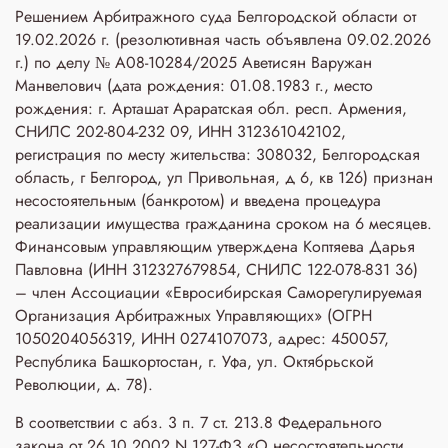
Решением Арбитражного суда Белгородской области от
19.02.2026 г. (резолютивная часть объявлена 09.02.2026
г.) по делу № А08-10284/2025 Аветисян Варужан
Манвелович (дата рождения: 01.08.1983 г., место
рождения: г. Арташат Араратская обл. респ. Армения,
СНИЛС 202-804-232 09, ИНН 312361042102,
регистрация по месту жительства: 308032, Белгородская
область, г Белгород, ул Привольная, д 6, кв 126) признан
несостоятельным (банкротом) и введена процедура
реализации имущества гражданина сроком на 6 месяцев.
Финансовым управляющим утверждена Коптяева Дарья
Павловна (ИНН 312327679854, СНИЛС 122-078-831 36)
– член Ассоциации «Евросибирская Саморегулируемая
Организация Арбитражных Управляющих» (ОГРН
1050204056319, ИНН 0274107073, адрес: 450057,
Республика Башкортостан, г. Уфа, ул. Октябрьской
Революции, д. 78).
В соответствии с абз. 3 п. 7 ст. 213.8 Федерального
закона от 26.10.2002 N 127-ФЗ «О несостоятельности