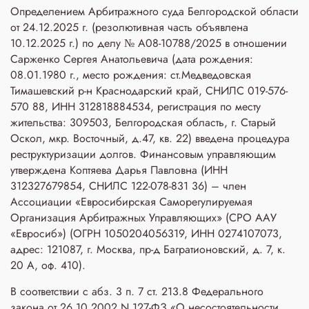
Определением Арбитражного суда Белгородской области
от 24.12.2025 г. (резолютивная часть объявлена
10.12.2025 г.) по делу № А08-10788/2025 в отношении
Сарженко Сергея Анатольевича (дата рождения:
08.01.1980 г., место рождения: ст.Медведовская
Тимашевский р-н Краснодарский край, СНИЛС 019-576-
570 88, ИНН 312818884534, регистрация по месту
жительства: 309503, Белгородская область, г. Старый
Оскол, мкр. Восточный, д.47, кв. 22) введена процедура
реструктуризации долгов. Финансовым управляющим
утверждена Коптяева Дарья Павловна (ИНН
312327679854, СНИЛС 122-078-831 36) – член
Ассоциации «Евросибирская Саморегулируемая
Организация Арбитражных Управляющих» (СРО ААУ
«Евросиб») (ОГРН 1050204056319, ИНН 0274107073,
адрес: 121087, г. Москва, пр-д Багратионовский, д. 7, к.
20 А, оф. 410).
В соответствии с абз. 3 п. 7 ст. 213.8 Федерального
закона от 26.10.2002 N 127-ФЗ «О несостоятельности