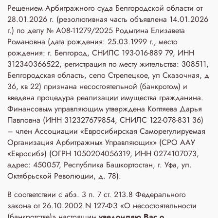
Решением Арбитражного суда Белгородской области от
28.01.2026 г. (резолютивная часть объявлена 14.01.2026
г.) по делу № А08-11279/2025 Родыгина Елизавета
Романовна (дата рождения: 25.03.1999 г., место
рождения: г. Белгород, СНИЛС 193-016-889 79, ИНН
312340366522, регистрация по месту жительства: 308511,
Белгородская область, село Стрелецкое, ул Сказочная, д
36, кв 22) признана несостоятельной (банкротом) и
введена процедура реализации имущества гражданина.
Финансовым управляющим утверждена Коптяева Дарья
Павловна (ИНН 312327679854, СНИЛС 122-078-831 36)
– член Ассоциации «Евросибирская Саморегулируемая
Организация Арбитражных Управляющих» (СРО ААУ
«Евросиб») (ОГРН 1050204056319, ИНН 0274107073,
адрес: 450057, Республика Башкортостан, г. Уфа, ул.
Октябрьской Революции, д. 78).
В соответствии с абз. 3 п. 7 ст. 213.8 Федерального
закона от 26.10.2002 N 127-ФЗ «О несостоятельности
(банкротстве)» настоящим
уведомляю Вас о