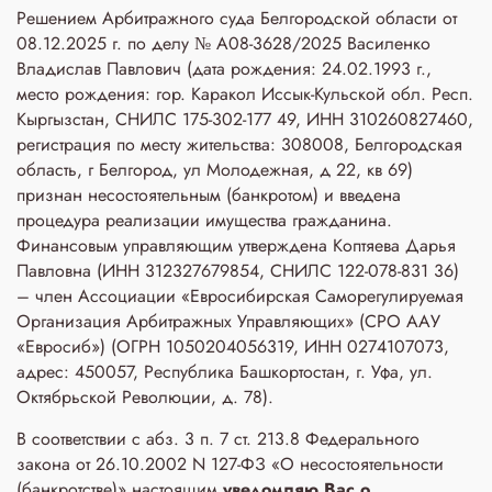
Решением Арбитражного суда Белгородской области от
08.12.2025 г. по делу № А08-3628/2025 Василенко
Владислав Павлович (дата рождения: 24.02.1993 г.,
место рождения: гор. Каракол Иссык-Кульской обл. Респ.
Кыргызстан, СНИЛС 175-302-177 49, ИНН 310260827460,
регистрация по месту жительства: 308008, Белгородская
область, г Белгород, ул Молодежная, д 22, кв 69)
признан несостоятельным (банкротом) и введена
процедура реализации имущества гражданина.
Финансовым управляющим утверждена Коптяева Дарья
Павловна (ИНН 312327679854, СНИЛС 122-078-831 36)
– член Ассоциации «Евросибирская Саморегулируемая
Организация Арбитражных Управляющих» (СРО ААУ
«Евросиб») (ОГРН 1050204056319, ИНН 0274107073,
адрес: 450057, Республика Башкортостан, г. Уфа, ул.
Октябрьской Революции, д. 78).
В соответствии с абз. 3 п. 7 ст. 213.8 Федерального
закона от 26.10.2002 N 127-ФЗ «О несостоятельности
(банкротстве)» настоящим
уведомляю Вас о