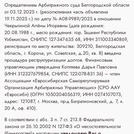
Определением Арбитражного суда Белгородской области
от 03.12.2025 г. (резолютивная часть объявлена
19.11.2025 г.) по делу № А08-9989/2025 в отношении
Чекрыгиной Алёны Игоревны (дата рождения:
20.08.1988 г., место рождения: гор. Ташкент Республики
Узбекистан, СНИЛС 127-347-635 68, ИНН 311003340869,
регистрация по месту жительства: 309210, Белгородская
область, г. Короча, ул. Советская, д.20, кв. 8) введена
процедура реструктуризации долгов. Финансовым
управляющим утверждена Коптяева Дарья Павловна
(ИНН 312327679854, СНИЛС 122-078-831 36) – член
Ассоциации «Евросибирская Саморегулируемая
Организация Арбитражных Управляющих» (СРО ААУ
«Евросиб») (ОГРН 1050204056319, ИНН 0274107073,
адрес: 121087, г. Москва, пр-д Багратионовский, д. 7, к.
20 А, оф. 410).
В соответствии с абз. 3 п. 7 ст. 213.8 Федерального
закона от 26.10.2002 N 127-ФЗ «О несостоятельности
(банкротстве)» настоящим
уведомляю Вас о