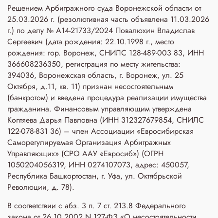
Решением Арбитражного суда Воронежской области от
25.03.2026 г. (резолютивная часть объявлена 11.03.2026
г.) по делу № А14-21733/2024 Повалюхин Владислав
Сергеевич (дата рождения: 22.10.1998 г., место
рождения: гор. Воронеж, СНИЛС 128-489-003 83, ИНН
366608236350, регистрация по месту жительства:
394036, Воронежская область, г. Воронеж, ул. 25
Октября, д.11, кв. 11) признан несостоятельным
(банкротом) и введена процедура реализации имущества
гражданина. Финансовым управляющим утверждена
Коптяева Дарья Павловна (ИНН 312327679854, СНИЛС
122-078-831 36) – член Ассоциации «Евросибирская
Саморегулируемая Организация Арбитражных
Управляющих» (СРО ААУ «Евросиб») (ОГРН
1050204056319, ИНН 0274107073, адрес: 450057,
Республика Башкортостан, г. Уфа, ул. Октябрьской
Революции, д. 78).
В соответствии с абз. 3 п. 7 ст. 213.8 Федерального
закона от 26.10.2002 N 127-ФЗ «О несостоятельности