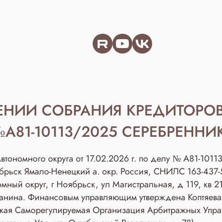
ЕНИИ СОБРАНИЯ КРЕДИТОРОВ
А81-10113/2025 СЕРЕБРЕННИ
тономного округа от 17.02.2026 г. по делу № А81-101
оябрьск Ямало-Ненецкий а. окр. Россия, СНИЛС 163-43
мный округ, г Ноябрьск, ул Магистральная, д 119, кв 2
данина. Финансовым управляющим утверждена Коптяе
рская Саморегулируемая Организация Арбитражных У