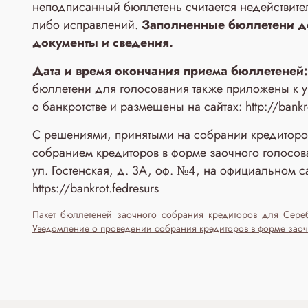
неподписанный бюллетень считается недействите
либо исправлений.
Заполненные бюллетени
д
документы и сведения.
Дата и время окончания приема бюллетеней: 
бюллетени для голосования также приложены к 
о банкротстве и размещены на сайтах: http://bankro
С решениями, принятыми на собрании кредиторов
собранием кредиторов в форме заочного голосо
ул. Гостенская, д. 3A, оф. №4, на официальном с
https://bankrot.fedresurs
Пакет_бюллетеней_заочного_собрания_кредиторов_для_Сере
Уведомление о проведении собрания кредиторов в форме зао