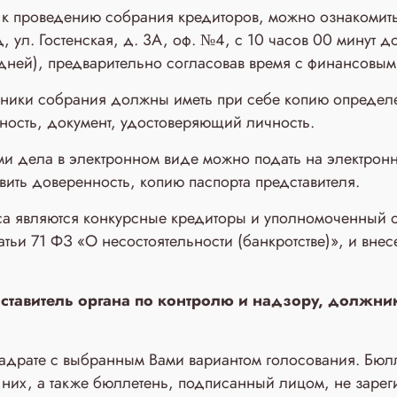
 к проведению собрания кредиторов, можно ознакомить
д, ул. Гостенская, д. 3A, оф. №4, с 10 часов 00 минут 
 дней), предварительно согласовав время с финансов
ники собрания должны иметь при себе копию определе
ность, документ, удостоверяющий личность.
ми дела в электронном виде можно подать на электронн
ить доверенность, копию паспорта представителя.
са являются конкурсные кредиторы и уполномоченный о
атьи 71 ФЗ «О несостоятельности (банкротстве)», и внес
дставитель органа по контролю и надзору, должник
адрате с выбранным Вами вариантом голосования. Бюлле
 них, а также бюллетень, подписанный лицом, не заре