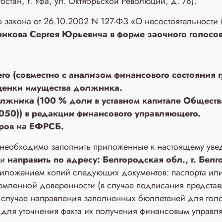
тан, г. Уфа, ул. Октябрьской Революции, д. 78).
ого закона от 26.10.2002 N 127-ФЗ «О несостоятельност
икова Сергея Юрьевича в форме заочного голосо
его (совместно с анализом финансового состояния
оценки имущества должника.
лжника (100 % доли в уставном капитале Обществ
0)) в редакции финансового управляющего.
оров на ЕФРСБ.
и необходимо заполнить приложенные к настоящему ув
 и
направить по адресу: Белгородская обл., г. Белго
иложением копий следующих документов: паспорта или
мленной доверенности (в случае подписания представ
 случае направления заполненных бюллетеней для голос
 для уточнения факта их получения финансовым управ