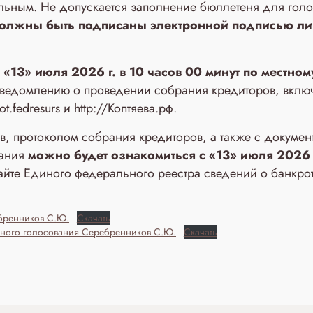
льным. Не допускается заполнение бюллетеня для голо
олжны быть подписаны электронной подписью лиц
«13» июля 2026 г. в 10 часов 00 минут по местном
уведомлению о проведении собрания кредиторов, вкл
t.fedresurs и http://Коптяева.рф.
, протоколом собрания кредиторов, а также с докуме
вания
можно будет ознакомиться с «13» июля 2026 г
айте Единого федерального реестра сведений о банкротс
бренников С.Ю.
Скачать
чного голосования Серебренников С.Ю.
Скачать