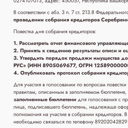
0274107073, адрес: 450057, Республика Башкортос
В соответствии с абз. 3 п. 7 ст. 213.8 Федеральн
проведении собрания кредиторов Серебренн
Повестка дня собрания кредиторов:
1. Рассмотреть отчет финансового управляющ
2. Принять к сведению результаты описи и 
3. Утвердить порядок продажи имущества до
РУС» (ИНН 8905069677, ОГРН 125890000005
4. Опубликовать протокол собрания кредит
Для участия в голосовании по вопросам повестк
правилам, описанным в заполняемом бюллетене,
заполненные бюллетени
для голосования с пр
лица, подписавшего бюллетень, надлежаще офор
полномочия на участие в собрании кредиторов. В
необходимо связаться по телефону 89202042829